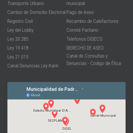
Transporte Urbano
municipal
Cambio de Domicilio Electoral
Pago de Aseo
Registro Civil
Recambio de Calefactores
Ley del Lobby
Comité Paritario
Ley 20.285
Telefonos DIDECO
Ley 19.418
DERECHO DE ASEO
Canal de Consultas y
Ley 21.015
Denuncias - Código de Ética
Canal Denuncias Ley Karin