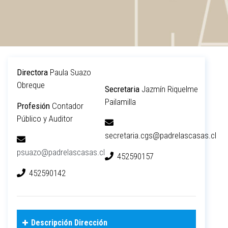
Directora
Paula Suazo
Obreque
Secretaria
Jazmín Riquelme
Pailamilla
Profesión
Contador
Público y Auditor
secretaria.cgs@padrelascasas.cl
psuazo@padrelascasas.cl
452590157
452590142
Descripción Dirección