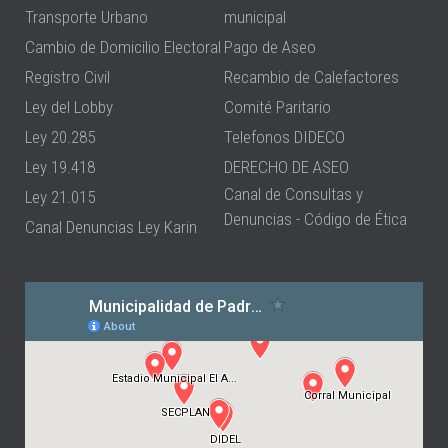
Transporte Urbano
municipal
Cambio de Domicilio Electoral
Pago de Aseo
Registro Civil
Recambio de Calefactores
Ley del Lobby
Comité Paritario
Ley 20.285
Telefonos DIDECO
Ley 19.418
DERECHO DE ASEO
Canal de Consultas y
Ley 21.015
Denuncias - Código de Ética
Canal Denuncias Ley Karin