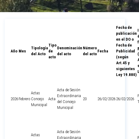
Fecha de
publicación
en el DO o
Tipo
Fecha de
Tipología
Denominación
Número
Año
Mes
de
Fecha
Publicidad
del Acto
del acto
del acto
acto
(según
Art.45 y
siguientes
Ley 19.880)
Acta de Sesión
Actas
Extraordinaria
2026
Febrero
Concejo
Acta
20
26/02/2026
26/02/2026
del Concejo
Municipal
Municipal
Acta de Sesión
Actas
Extraordinaria