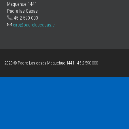
Maquehue 1441
Padre las Casas
: 45 2 590 000
oirs@padrelascasas.cl
2020 © Padre Las casas
Maquehue 1441 - 45 2 590 000