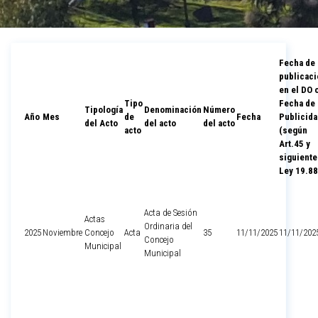
Fecha de
publicaci
en el DO 
Tipo
Fecha de
Tipología
Denominación
Número
Año
Mes
de
Fecha
Publicida
del Acto
del acto
del acto
acto
(según
Art.45 y
siguiente
Ley 19.88
Acta de Sesión
Actas
Ordinaria del
2025
Noviembre
Concejo
Acta
35
11/11/2025
11/11/202
Concejo
Municipal
Municipal