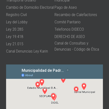
Transporte Urbano
municipal
Cambio de Domicilio Electoral
Pago de Aseo
Registro Civil
Recambio de Calefactores
Ley del Lobby
Comité Paritario
Ley 20.285
Telefonos DIDECO
Ley 19.418
DERECHO DE ASEO
Canal de Consultas y
Ley 21.015
Denuncias - Código de Ética
Canal Denuncias Ley Karin