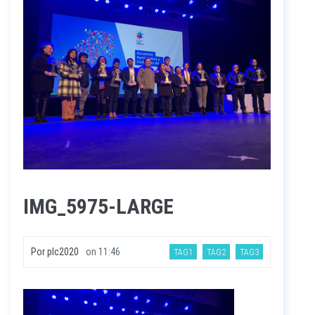
IMG_5975-LARGE
Por
plc2020
on
11:46
TAG1
TAG2
TAG3