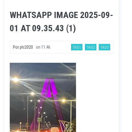
WHATSAPP IMAGE 2025-09-
01 AT 09.35.43 (1)
Por
plc2020
on
11:46
TAG1
TAG2
TAG3