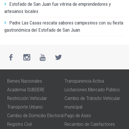
Estofado de San Juan fue vitrina de emprendedores y
artesanos locales
Padre Las Casas rescata sabores campesinos con su fiesta
gastronómica del Estofado de San Juan
Bienes Nacionales
Transparencia Activa
Academia SUBDERE
Licitaciones Mercado Público
Restricción Vehicular
Cambio de Tránsito Vehicular
Transporte Urbano
municipal
Cambio de Domicilio Electoral
Pago de Aseo
Registro Civil
Recambio de Calefactores