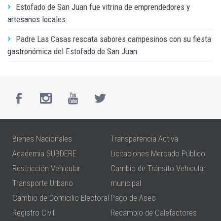
Estofado de San Juan fue vitrina de emprendedores y
artesanos locales
Padre Las Casas rescata sabores campesinos con su fiesta
gastronómica del Estofado de San Juan
Bienes Nacionales
Transparencia Activa
Academia SUBDERE
Licitaciones Mercado Público
Restricción Vehicular
Cambio de Tránsito Vehicular
Transporte Urbano
municipal
Cambio de Domicilio Electoral
Pago de Aseo
Registro Civil
Recambio de Calefactores