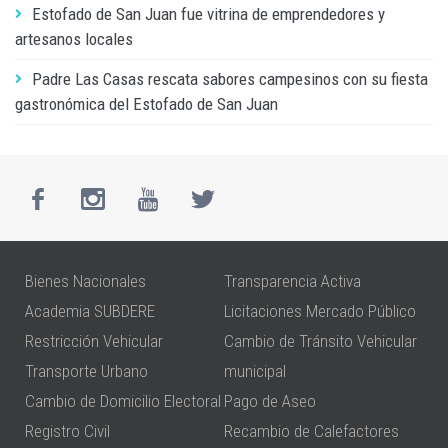
Estofado de San Juan fue vitrina de emprendedores y
artesanos locales
Padre Las Casas rescata sabores campesinos con su fiesta
gastronómica del Estofado de San Juan
Bienes Nacionales
Transparencia Activa
Academia SUBDERE
Licitaciones Mercado Público
Restricción Vehicular
Cambio de Tránsito Vehicular
Transporte Urbano
municipal
Cambio de Domicilio Electoral
Pago de Aseo
Registro Civil
Recambio de Calefactores