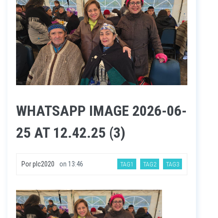
WHATSAPP IMAGE 2026-06-
25 AT 12.42.25 (3)
Por
plc2020
on
13:46
TAG1
TAG2
TAG3