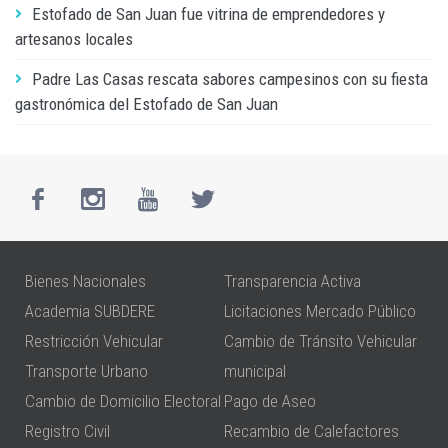
Estofado de San Juan fue vitrina de emprendedores y
artesanos locales
Padre Las Casas rescata sabores campesinos con su fiesta
gastronómica del Estofado de San Juan
Bienes Nacionales
Transparencia Activa
Academia SUBDERE
Licitaciones Mercado Público
Restricción Vehicular
Cambio de Tránsito Vehicular
Transporte Urbano
municipal
Cambio de Domicilio Electoral
Pago de Aseo
Registro Civil
Recambio de Calefactores