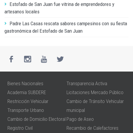
Estofado de San Juan fue vitrina de emprendedores y
artesanos locales
Padre Las Casas rescata sabores campesinos con su fiesta
gastronómica del Estofado de San Juan
Bienes Nacionales
Transparencia Activa
Academia SUBDERE
Licitaciones Mercado Público
Restricción Vehicular
Cambio de Tránsito Vehicular
Transporte Urbano
municipal
Cambio de Domicilio Electoral
Pago de Aseo
Registro Civil
Recambio de Calefactores