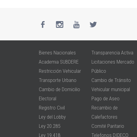
Bienes Nacionales
Transparencia Activa
Academia SUBDERE
Licitaciones Mercado
Restricción Vehicular
Público
Transporte Urbano
Cambio de Tránsito
Cambio de Domicilio
Vehicular municipal
Electoral
Pago de Aseo
Registro Civil
Recambio de
Ley del Lobby
Calefactores
Ley 20.285
Comité Paritario
Ley 19.418
Telefonos DIDECO