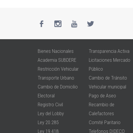
Bienes Nacionales
Transparencia Activa
Academia SUBDERE
Licitaciones Mercado
Restricción Vehicular
Público
Transporte Urbano
Cambio de Tránsito
Cambio de Domicilio
Vehicular municipal
Electoral
Pago de Aseo
Registro Civil
Recambio de
Ley del Lobby
Calefactores
Ley 20.285
Comité Paritario
Ley 19.418
Telefonos DIDECO