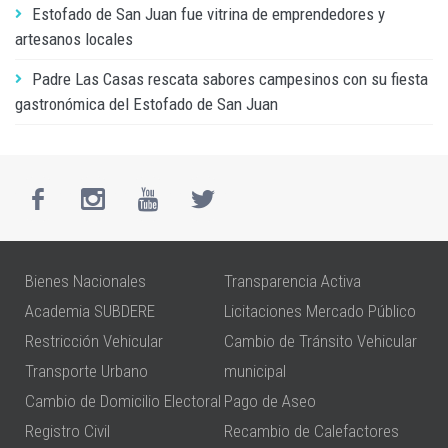
Estofado de San Juan fue vitrina de emprendedores y
artesanos locales
Padre Las Casas rescata sabores campesinos con su fiesta
gastronómica del Estofado de San Juan
Bienes Nacionales
Transparencia Activa
Academia SUBDERE
Licitaciones Mercado Público
Restricción Vehicular
Cambio de Tránsito Vehicular
Transporte Urbano
municipal
Cambio de Domicilio Electoral
Pago de Aseo
Registro Civil
Recambio de Calefactores