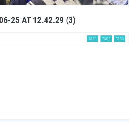
-25 AT 12.42.29 (3)
TAG1
TAG2
TAG3