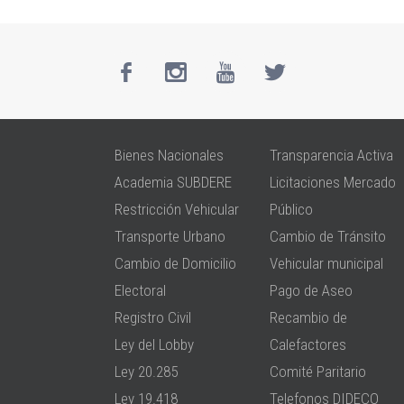
Bienes Nacionales
Transparencia Activa
Academia SUBDERE
Licitaciones Mercado
Restricción Vehicular
Público
Transporte Urbano
Cambio de Tránsito
Cambio de Domicilio
Vehicular municipal
Electoral
Pago de Aseo
Registro Civil
Recambio de
Ley del Lobby
Calefactores
Ley 20.285
Comité Paritario
Ley 19.418
Telefonos DIDECO