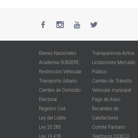
Bienes Nacionales
Transparencia Activa
Academia SUBDERE
Licitaciones Mercado
Restricción Vehicular
Público
Transporte Urbano
Cambio de Tránsito
Cambio de Domicilio
Vehicular municipal
Electoral
Pago de Aseo
Registro Civil
Recambio de
Ley del Lobby
Calefactores
Ley 20.285
Comité Paritario
Ley 19.418
Telefonos DIDECO