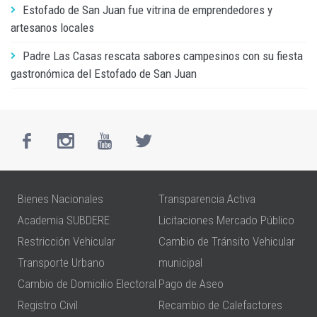
Estofado de San Juan fue vitrina de emprendedores y
artesanos locales
Padre Las Casas rescata sabores campesinos con su fiesta
gastronómica del Estofado de San Juan
Bienes Nacionales
Transparencia Activa
Academia SUBDERE
Licitaciones Mercado Público
Restricción Vehicular
Cambio de Tránsito Vehicular
Transporte Urbano
municipal
Cambio de Domicilio Electoral
Pago de Aseo
Registro Civil
Recambio de Calefactores