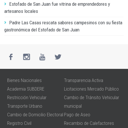
Estofado de San Juan fue vitrina de emprendedores y
artesanos locales
Padre Las Casas rescata sabores campesinos con su fiesta
gastronómica del Estofado de San Juan
Bienes Nacionales
Transparencia Activa
Academia SUBDERE
Licitaciones Mercado Público
Restricción Vehicular
Cambio de Tránsito Vehicular
Transporte Urbano
municipal
Cambio de Domicilio Electoral
Pago de Aseo
Registro Civil
Recambio de Calefactores