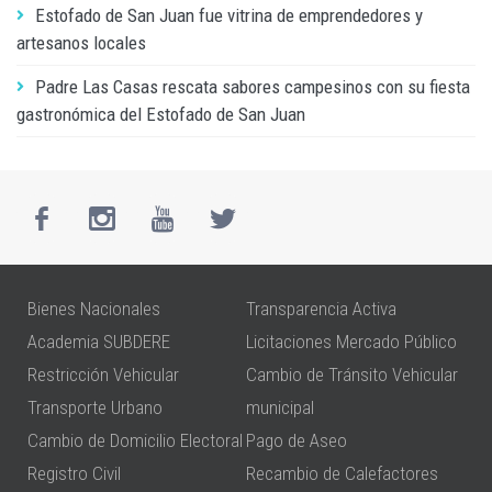
Estofado de San Juan fue vitrina de emprendedores y
artesanos locales
Padre Las Casas rescata sabores campesinos con su fiesta
gastronómica del Estofado de San Juan
Bienes Nacionales
Transparencia Activa
Academia SUBDERE
Licitaciones Mercado Público
Restricción Vehicular
Cambio de Tránsito Vehicular
Transporte Urbano
municipal
Cambio de Domicilio Electoral
Pago de Aseo
Registro Civil
Recambio de Calefactores