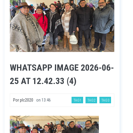
WHATSAPP IMAGE 2026-06-
25 AT 12.42.33 (4)
Por
plc2020
on
13:46
TAG1
TAG2
TAG3