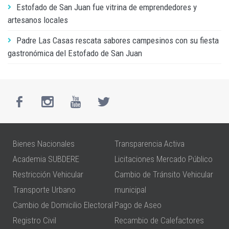
Estofado de San Juan fue vitrina de emprendedores y
artesanos locales
Padre Las Casas rescata sabores campesinos con su fiesta
gastronómica del Estofado de San Juan
Bienes Nacionales
Transparencia Activa
Academia SUBDERE
Licitaciones Mercado Público
Restricción Vehicular
Cambio de Tránsito Vehicular
Transporte Urbano
municipal
Cambio de Domicilio Electoral
Pago de Aseo
Registro Civil
Recambio de Calefactores