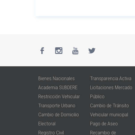
Bienes Nacionales
Transparencia Activa
Academia SUBDERE
Licitaciones Mercado
Restricción Vehicular
Público
Transporte Urbano
Cambio de Tránsito
Cambio de Domicilio
Vehicular municipal
Electoral
Pago de Aseo
Registro Civil
Recambio de