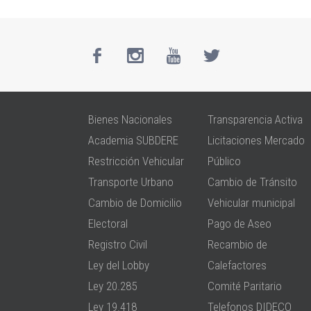
Bienes Nacionales
Transparencia Activa
Academia SUBDERE
Licitaciones Mercado
Restricción Vehicular
Público
Transporte Urbano
Cambio de Tránsito
Cambio de Domicilio
Vehicular municipal
Electoral
Pago de Aseo
Registro Civil
Recambio de
Ley del Lobby
Calefactores
Ley 20.285
Comité Paritario
Ley 19.418
Telefonos DIDECO