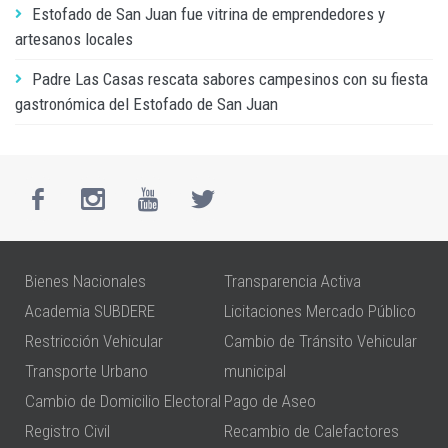
Estofado de San Juan fue vitrina de emprendedores y
artesanos locales
Padre Las Casas rescata sabores campesinos con su fiesta
gastronómica del Estofado de San Juan
Bienes Nacionales
Transparencia Activa
Academia SUBDERE
Licitaciones Mercado Público
Restricción Vehicular
Cambio de Tránsito Vehicular
Transporte Urbano
municipal
Cambio de Domicilio Electoral
Pago de Aseo
Registro Civil
Recambio de Calefactores