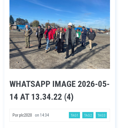
WHATSAPP IMAGE 2026-05-
14 AT 13.34.22 (4)
Por
plc2020
on
14:34
TAG1
TAG2
TAG3