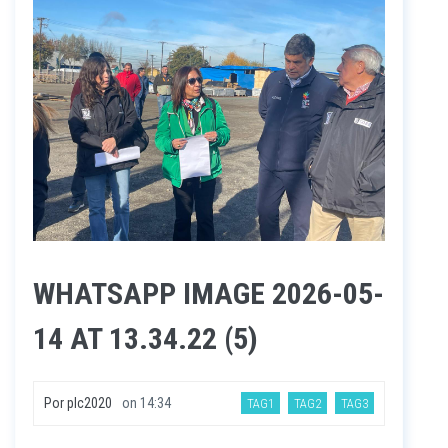
WHATSAPP IMAGE 2026-05-
14 AT 13.34.22 (5)
Por
plc2020
on
14:34
TAG1
TAG2
TAG3