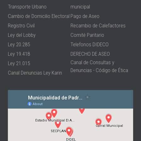
Transporte Urbano
municipal
Cambio de Domicilio Electoral
Pago de Aseo
Registro Civil
Recambio de Calefactores
Ley del Lobby
Comité Paritario
Ley 20.285
Telefonos DIDECO
Ley 19.418
DERECHO DE ASEO
Canal de Consultas y
Ley 21.015
Denuncias - Código de Ética
Canal Denuncias Ley Karin