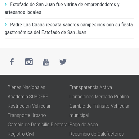
Estofado de San Juan fue vitrina de emprendedores y
artesanos locales
Padre Las Casas rescata sabores campesinos con su fiesta
gastronómica del Estofado de San Juan
Bienes Nacionales
Transparencia Activa
Academia SUBDERE
Licitaciones Mercado Público
Restricción Vehicular
Cambio de Tránsito Vehicular
Transporte Urbano
municipal
Cambio de Domicilio Electoral
Pago de Aseo
Registro Civil
Recambio de Calefactores