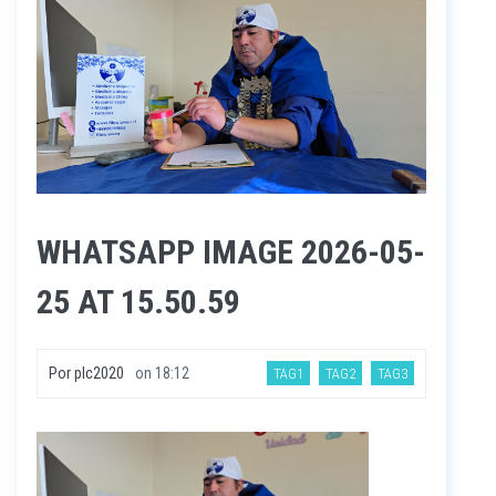
WHATSAPP IMAGE 2026-05-
25 AT 15.50.59
Por
plc2020
on
18:12
TAG1
TAG2
TAG3