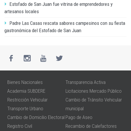
Estofado de San Juan fue vitrina de emprendedores y
artesanos locales
Padre Las Casas rescata sabores campesinos con su fiesta
gastronómica del Estofado de San Juan
Bienes Nacionales
Transparencia Activa
Academia SUBDERE
Licitaciones Mercado Público
Restricción Vehicular
Cambio de Tránsito Vehicular
Transporte Urbano
municipal
Cambio de Domicilio Electoral
Pago de Aseo
Registro Civil
Recambio de Calefactores