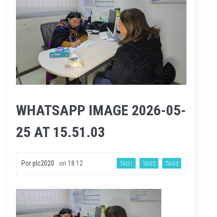
WHATSAPP IMAGE 2026-05-
25 AT 15.51.03
Por
plc2020
on
18:12
TAG1
TAG2
TAG3