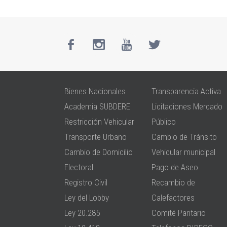
Bienes Nacionales
Transparencia Activa
Academia SUBDERE
Licitaciones Mercado
Restricción Vehicular
Público
Transporte Urbano
Cambio de Tránsito
Cambio de Domicilio
Vehicular municipal
Electoral
Pago de Aseo
Registro Civil
Recambio de
Ley del Lobby
Calefactores
Ley 20.285
Comité Paritario