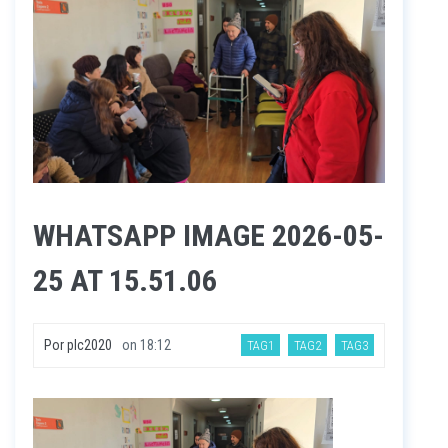
WHATSAPP IMAGE 2026-05-
25 AT 15.51.06
Por
plc2020
on
18:12
TAG1
TAG2
TAG3