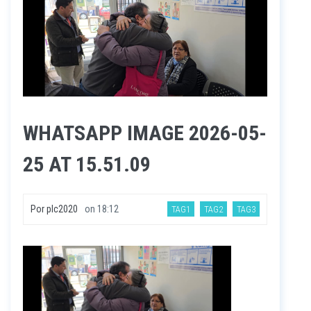
WHATSAPP IMAGE 2026-05-
25 AT 15.51.09
Por
plc2020
on
18:12
TAG1
TAG2
TAG3