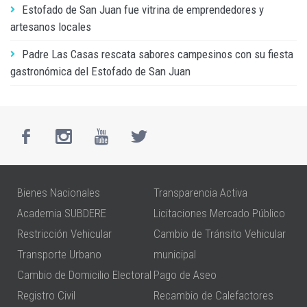
Estofado de San Juan fue vitrina de emprendedores y
artesanos locales
Padre Las Casas rescata sabores campesinos con su fiesta
gastronómica del Estofado de San Juan
Bienes Nacionales
Transparencia Activa
Academia SUBDERE
Licitaciones Mercado Público
Restricción Vehicular
Cambio de Tránsito Vehicular
Transporte Urbano
municipal
Cambio de Domicilio Electoral
Pago de Aseo
Registro Civil
Recambio de Calefactores