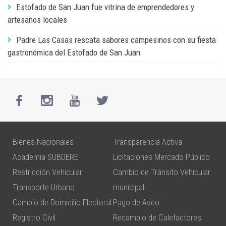
Estofado de San Juan fue vitrina de emprendedores y
artesanos locales
Padre Las Casas rescata sabores campesinos con su fiesta
gastronómica del Estofado de San Juan
Bienes Nacionales
Transparencia Activa
Academia SUBDERE
Licitaciones Mercado Público
Restricción Vehicular
Cambio de Tránsito Vehicular
Transporte Urbano
municipal
Cambio de Domicilio Electoral
Pago de Aseo
Registro Civil
Recambio de Calefactores