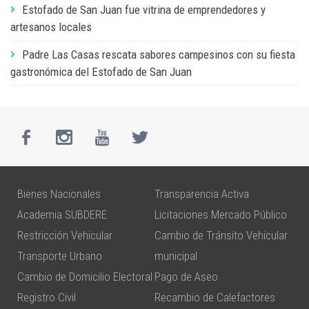
Estofado de San Juan fue vitrina de emprendedores y
artesanos locales
Padre Las Casas rescata sabores campesinos con su fiesta
gastronómica del Estofado de San Juan
Bienes Nacionales
Transparencia Activa
Academia SUBDERE
Licitaciones Mercado Público
Restricción Vehicular
Cambio de Tránsito Vehicular
Transporte Urbano
municipal
Cambio de Domicilio Electoral
Pago de Aseo
Registro Civil
Recambio de Calefactores