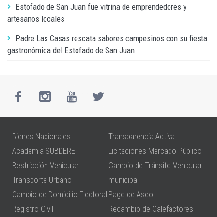
Estofado de San Juan fue vitrina de emprendedores y
artesanos locales
Padre Las Casas rescata sabores campesinos con su fiesta
gastronómica del Estofado de San Juan
Bienes Nacionales
Transparencia Activa
Academia SUBDERE
Licitaciones Mercado Público
Restricción Vehicular
Cambio de Tránsito Vehicular
Transporte Urbano
municipal
Cambio de Domicilio Electoral
Pago de Aseo
Registro Civil
Recambio de Calefactores