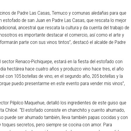
vecinos de Padre Las Casas, Temuco y comunas aledañas para que
an estofado de san Juan en Padre Las Casas, que rescata lo mejor
radicional, ancestral que rescata la cultura y da cuenta del trabajo de
osotros es importante destacar el comercio, así como el arte y
 formarán parte con sus vinos tintos”, destacó el alcalde de Padre
l sector Renaco-Pichiquepe, estará en la fiesta del estofado con
dia hectárea hace cuatro años y produzco vino hace tres, el año
é con 105 botellas de vino; en el segundo año, 205 botellas y la
porque puedo presentarme en este evento para vender mis vinos”,
tor Pilpilco Maquehue, detalló los ingredientes de este guiso que
sta Chiloé. “El estofado consiste en chanchito y cuerito ahumado,
luso puede ser ahumado también, lleva también papas cocidas y con
 y toques secretos, pero siempre se cocina con amor. Para