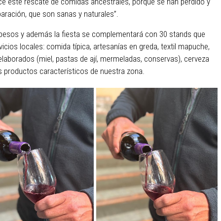
lce este rescate de comidas ancestrales, porque se han perdido y
ración, que son sanas y naturales”.
il pesos y además la fiesta se complementará con 30 stands que
icios locales: comida típica, artesanías en greda, textil mapuche,
elaborados (miel, pastas de ají, mermeladas, conservas), cerveza
os productos característicos de nuestra zona.