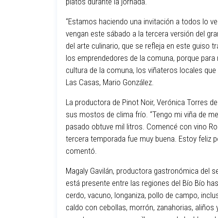
platos durante la jornada.
“Estamos haciendo una invitación a todos lo 
vengan este sábado a la tercera versión del gr
del arte culinario, que se refleja en este guiso t
los emprendedores de la comuna, porque para n
cultura de la comuna, los viñateros locales que
Las Casas, Mario González.
La productora de Pinot Noir, Verónica Torres de
sus mostos de clima frío. “Tengo mi viña de me
pasado obtuve mil litros. Comencé con vino Ros
tercera temporada fue muy buena. Estoy feliz 
comentó.
Magaly Gavilán, productora gastronómica del sec
está presente entre las regiones del Bío Bío ha
cerdo, vacuno, longaniza, pollo de campo, inc
caldo con cebollas, morrón, zanahorias, aliños